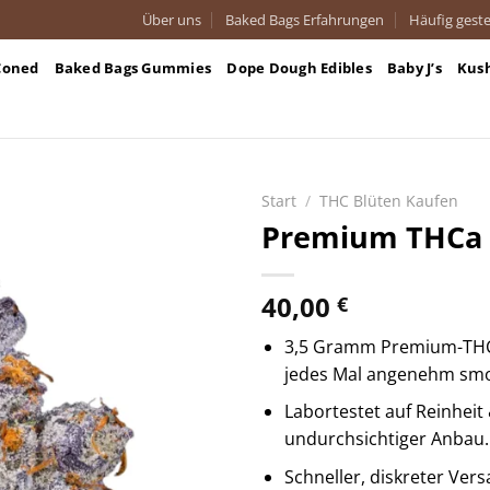
Über uns
Baked Bags Erfahrungen
Häufig geste
Coned
Baked Bags Gummies
Dope Dough Edibles
Baby J’s
Kus
Start
/
THC Blüten Kaufen
Premium THCa F
40,00
€
3,5 Gramm Premium-THCa-
jedes Mal angenehm sm
Labortestet auf Reinheit 
undurchsichtiger Anbau.
Schneller, diskreter Vers