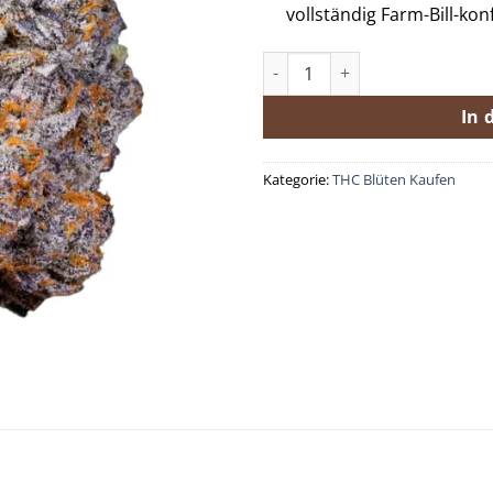
vollständig Farm-Bill-ko
Premium THCa Flower Biscott
In 
Kategorie:
THC Blüten Kaufen