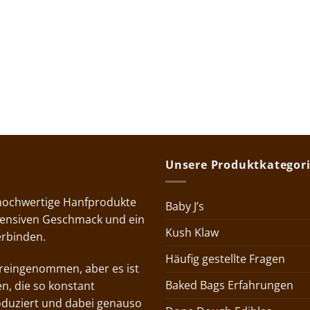
Unsere Produktkategor
 hochwertige Hanfprodukte
Baby J’s
ntensiven Geschmack und ein
Kush Klaw
erbinden.
Häufig gestellte Fragen
voreingenommen, aber es ist
Baked Bags Erfahrungen
n, die so konstant
oduziert und dabei genauso