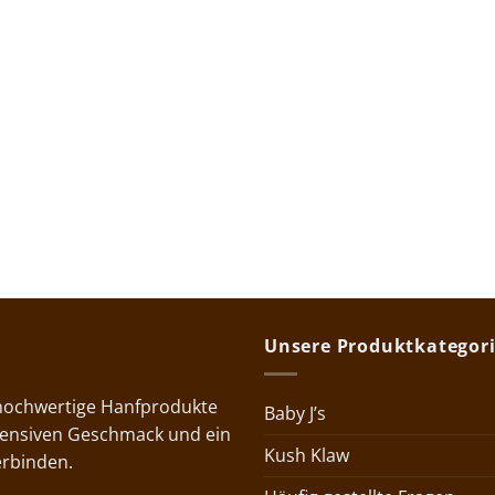
Unsere Produktkategor
 hochwertige Hanfprodukte
Baby J’s
ntensiven Geschmack und ein
Kush Klaw
erbinden.