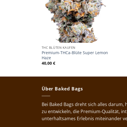
THC BLÜTEN KAUFEN
Premium-THCa-Blüte Super Lemon
Haze
40,00
€
Über Baked Bags
Bei Baked Bags dreht sich alles darum,
zu entwickeln, die Premium‑Qualität, i
unterhaltsames Erlebnis miteinander v