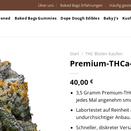
Über uns
Baked Bags Erfahrungen
Häufig geste
Coned
Baked Bags Gummies
Dope Dough Edibles
Baby J’s
Kus
Start
/
THC Blüten Kaufen
Premium-THCa-
40,00
€
3,5 Gramm Premium-THCa-
jedes Mal angenehm sm
Labortestet auf Reinheit 
undurchsichtiger Anbau.
Schneller, diskreter Vers