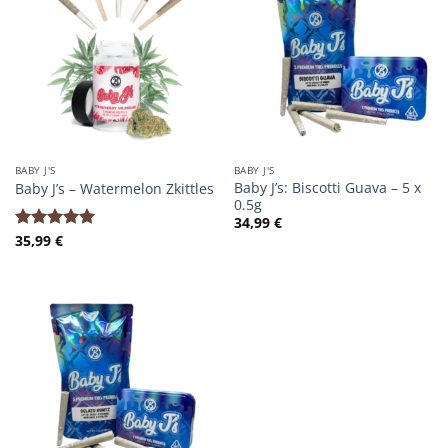
BABY J'S
BABY J'S
Baby J’s: Biscotti Guava – 5 x
Baby J’s – Watermelon Zkittles
0.5g
34,99
€
35,99
€
Bewertet
mit
5.00
von 5