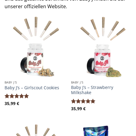
unserer offiziellen Website.
BABY J'S
BABY J'S
Baby J’s – Strawberry
Baby J’s – Girlscout Cookies
Milkshake
35,99
€
Bewertet
35,99
€
mit
5.00
Bewertet
von 5
mit
5.00
von 5