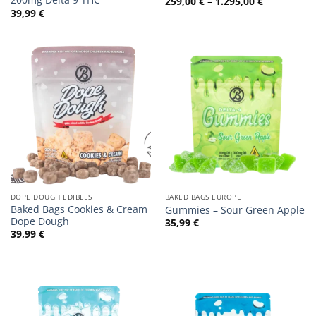
Preisspann
259,00
€
–
1.295,00
€
259,00 €
39,99
€
bis
1.295,00 €
DOPE DOUGH EDIBLES
BAKED BAGS EUROPE
Baked Bags Cookies & Cream
Gummies – Sour Green Apple
Dope Dough
35,99
€
39,99
€