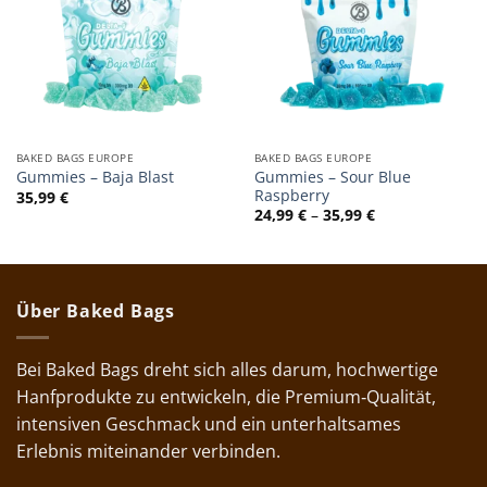
BAKED BAGS EUROPE
BAKED BAGS EUROPE
Gummies – Sour Blue
Gummies – Baja Blast
Raspberry
35,99
€
Preisspanne:
24,99
€
–
35,99
€
24,99 €
bis
35,99 €
Über Baked Bags
Bei Baked Bags dreht sich alles darum, hochwertige
Hanfprodukte zu entwickeln, die Premium‑Qualität,
intensiven Geschmack und ein unterhaltsames
Erlebnis miteinander verbinden.