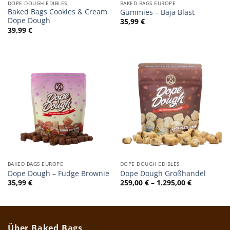
DOPE DOUGH EDIBLES
BAKED BAGS EUROPE
Baked Bags Cookies & Cream
Gummies – Baja Blast
Dope Dough
35,99
€
39,99
€
BAKED BAGS EUROPE
DOPE DOUGH EDIBLES
Dope Dough – Fudge Brownie
Dope Dough Großhandel
Preisspann
35,99
€
259,00
€
–
1.295,00
€
259,00 €
bis
1.295,00 €
Über Baked Bags