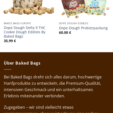
BAKED BAGS EUROPE
DOPE DOUGH EDIBLES
Dope Dough Delta 9 THC
Dope Dough Probierpackung
Cookie Dough Edibles By
60,00
€
Baked Bags
35,99
€
Über Baked Bags
Bei Baked Bags dreht sich alles darum, hochwertige
Hanfprodukte zu entwickeln, die Premium‑Qualität,
intensiven Geschmack und ein unterhaltsames
Erlebnis miteinander verbinden.
Zugegeben – wir sind vielleicht etwas