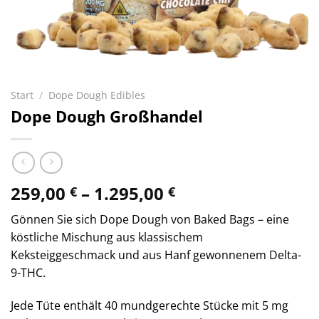
Start
/
Dope Dough Edibles
Dope Dough Großhandel
Preisspanne:
259,00
–
1.295,00
€
€
259,00 €
Gönnen Sie sich Dope Dough von Baked Bags – eine
bis
köstliche Mischung aus klassischem
1.295,00 €
Keksteiggeschmack und aus Hanf gewonnenem Delta-
9-THC.
Jede Tüte enthält 40 mundgerechte Stücke mit 5 mg