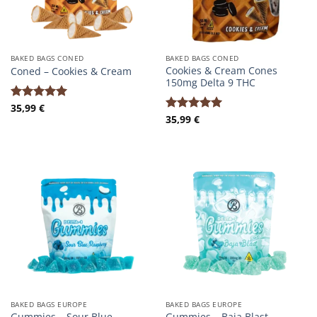
BAKED BAGS CONED
BAKED BAGS CONED
Cookies & Cream Cones
Coned – Cookies & Cream
150mg Delta 9 THC
35,99
€
Bewertet
35,99
€
mit
5.00
Bewertet
von 5
mit
5.00
von 5
BAKED BAGS EUROPE
BAKED BAGS EUROPE
Gummies – Sour Blue
Gummies – Baja Blast