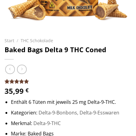
Start
/
THC Schokolade
Baked Bags Delta 9 THC Coned
35,99
Bewertet
25
€
mit
5.00
von 5,
Enthält 6 Tüten mit jeweils 25 mg Delta-9-THC.
basierend
auf
Kategorien:
Delta-9-Bonbons
,
Delta-9-Esswaren
Kundenbewertungen
Merkmal:
Delta-9-THC
Marke: Baked Bags