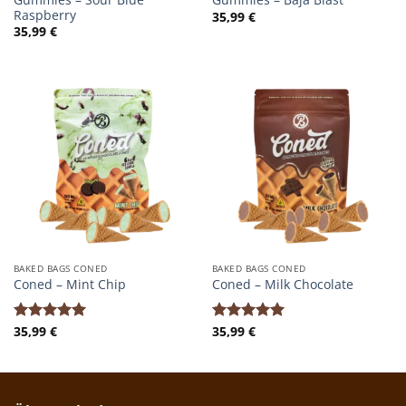
Raspberry
35,99
€
35,99
€
BAKED BAGS CONED
BAKED BAGS CONED
Coned – Mint Chip
Coned – Milk Chocolate
35,99
€
35,99
€
Bewertet
Bewertet
mit
5.00
mit
5.00
von 5
von 5