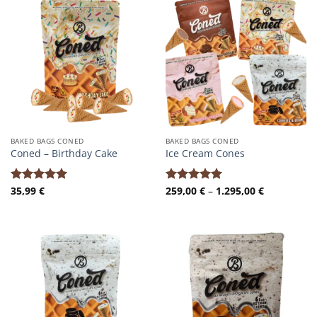
BAKED BAGS CONED
BAKED BAGS CONED
Coned – Birthday Cake
Ice Cream Cones
Preisspann
35,99
€
259,00
€
–
1.295,00
€
Bewertet
Bewertet
259,00 €
mit
5.00
mit
5.00
bis
von 5
von 5
1.295,00 €