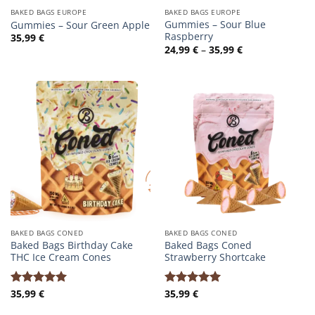
BAKED BAGS EUROPE
BAKED BAGS EUROPE
Gummies – Sour Blue
Gummies – Sour Green Apple
Raspberry
35,99
€
Preisspanne:
24,99
€
–
35,99
€
24,99 €
bis
35,99 €
BAKED BAGS CONED
BAKED BAGS CONED
Baked Bags Birthday Cake
Baked Bags Coned
THC Ice Cream Cones
Strawberry Shortcake
35,99
€
35,99
€
Bewertet
Bewertet
mit
5.00
mit
5.00