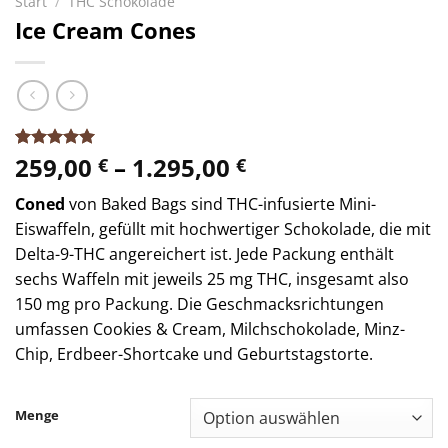
Start
/
THC Schokolade
Ice Cream Cones
Preisspanne:
259,00
–
1.295,00
Bewertet
25
€
€
mit
5.00
259,00 €
von 5,
Coned
von Baked Bags sind THC-infusierte Mini-
bis
basierend
auf
Eiswaffeln, gefüllt mit hochwertiger Schokolade, die mit
1.295,00 €
Kundenbewertungen
Delta-9-THC angereichert ist.
Jede Packung enthält
sechs Waffeln mit jeweils 25 mg THC, insgesamt also
150 mg pro Packung.
Die Geschmacksrichtungen
umfassen Cookies & Cream, Milchschokolade, Minz-
Chip, Erdbeer-Shortcake und Geburtstagstorte.
​
Menge