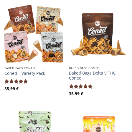
von 5
von 5
BAKED BAGS CONED
BAKED BAGS CONED
Baked Bags Delta 9 THC
Coned – Variety Pack
Coned
35,99
€
Bewertet
35,99
€
mit
5.00
Bewertet
von 5
mit
5.00
von 5