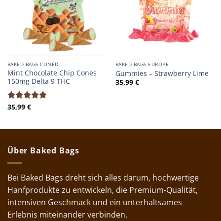
BAKED BAGS CONED
BAKED BAGS EUROPE
Mint Chocolate Chip Cones
Gummies – Strawberry Lime
150mg Delta 9 THC
35,99
€
35,99
€
Bewertet
mit
5.00
von 5
Über Baked Bags
Bei Baked Bags dreht sich alles darum, hochwertige
Hanfprodukte zu entwickeln, die Premium‑Qualität,
intensiven Geschmack und ein unterhaltsames
Erlebnis miteinander verbinden.