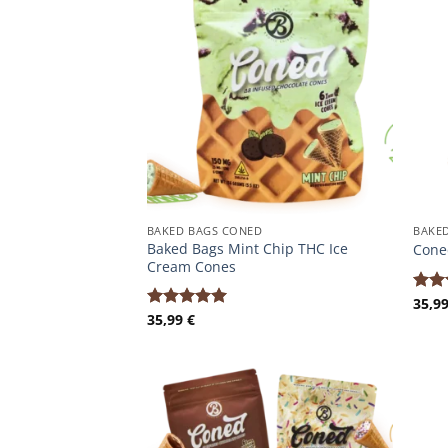
BAKED BAGS CONED
BAKE
Baked Bags Mint Chip THC Ice
Cone
Cream Cones
35,9
Bewe
35,99
€
mit
Bewertet
von 
mit
5.00
von 5