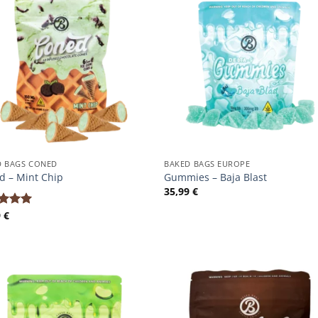
D BAGS CONED
BAKED BAGS EUROPE
d – Mint Chip
Gummies – Baja Blast
35,99
€
9
€
rtet
5.00
5