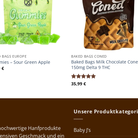
D BAGS EUROPE
BAKED BAGS CONED
Baked Bags Milk Chocolate Con
ies – Sour Green Apple
150mg Delta 9 THC
9
€
35,99
€
Bewertet
mit
5.00
von 5
Unsere Produktkategor
 hochwertige Hanfprodukte
Baby J’s
ntensiven Geschmack und ein