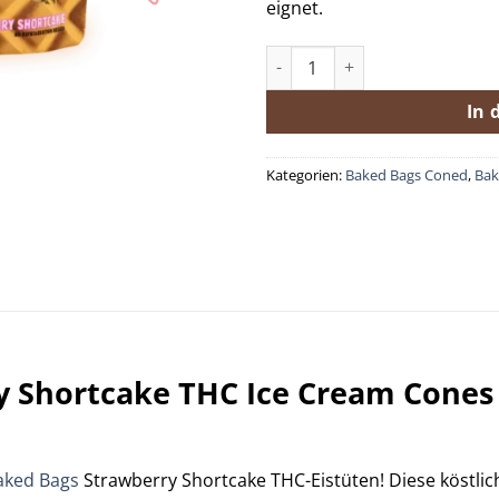
eignet.
Baked Bags Strawberry Short
In 
Kategorien:
Baked Bags Coned
,
Bak
 Shortcake THC Ice Cream Cones 
aked Bags
Strawberry Shortcake THC-Eistüten! Diese köstl