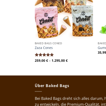
BAKED BAGS CONED
BAKE
Zaza Cones
Gumm
35,9
Preisspanne:
259,00
€
–
1.295,00
€
Bewertet
259,00 €
mit
5.00
bis
von 5
1.295,00 €
Über Baked Bags
Bei Baked Bags dreht sich alles darum,
zu entwickeln, die Premium‑Qualität, i