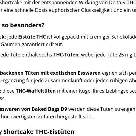
Shortcake mit der entspannenden Wirkung von Delta-9-THC
der eine schnelle Dosis euphorischer Glückseligkeit und ein 
 so besonders?
ck;
Jede
Eistüte THC
ist vollgepackt mit cremiger Schokola
Gaumen garantiert erfreut.
Jede Tüte enthält sechs
THC-Tüten
, wobei jede Tüte 25 mg 
backenen Tüten mit exotischen Esswaren
eignen sich pe
e Ergänzung für jede Zusammenkunft oder jeden ruhigen Ab
e diese
THC-Waffeltüten
mit einer Kugel Ihres Lieblingseise
ss.
sswaren von Baked Bags D9
werden diese Tüten strengen 
 hochwertigsten Zutaten hergestellt sind.
y Shortcake THC-Eistüten