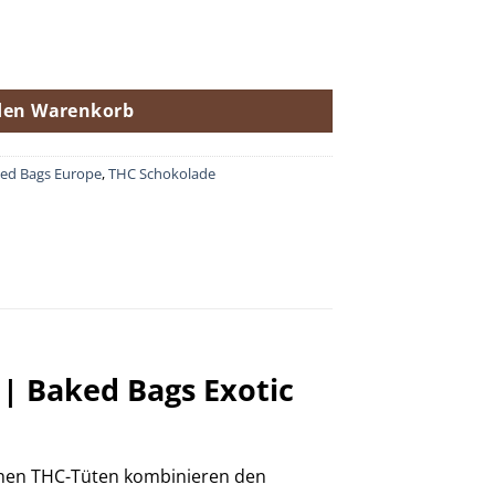
cake THC Ice Cream Cones Menge
den Warenkorb
ed Bags Europe
,
THC Schokolade
| Baked Bags Exotic
ichen THC-Tüten kombinieren den