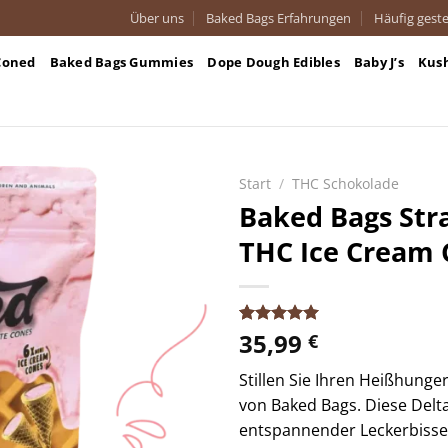
Über uns
Baked Bags Erfahrungen
Häufig geste
Coned
Baked Bags Gummies
Dope Dough Edibles
Baby J’s
Kus
Start
/
THC Schokolade
Baked Bags Str
THC Ice Cream 
35,99
Bewertet
25
€
mit
5.00
von 5,
Stillen Sie Ihren Heißhunge
basierend
auf
von Baked Bags. Diese Delt
Kundenbewertungen
entspannender Leckerbissen,