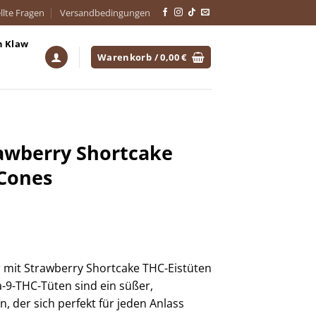
llte Fragen
Versandbedingungen
h Klaw
Warenkorb /
0,00
€
awberry Shortcake
Cones
r mit Strawberry Shortcake THC-Eistüten
a-9-THC-Tüten sind ein süßer,
 der sich perfekt für jeden Anlass