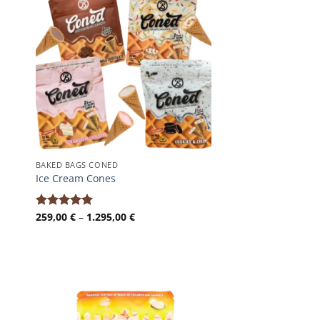
BAKED BAGS CONED
Ice Cream Cones
Preisspanne:
259,00
€
–
1.295,00
€
Bewertet
259,00 €
mit
5.00
bis
von 5
1.295,00 €