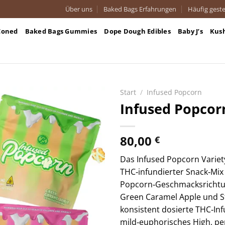
Über uns
Baked Bags Erfahrungen
Häufig geste
Coned
Baked Bags Gummies
Dope Dough Edibles
Baby J’s
Kus
Start
/
Infused Popcorn
Infused Popcor
80,00
€
Das Infused Popcorn Variety
THC‑infundierter Snack‑Mix
Popcorn‑Geschmacksrichtun
Green Caramel Apple und Str
konsistent dosierte THC‑Inf
mild‑euphorisches High, per