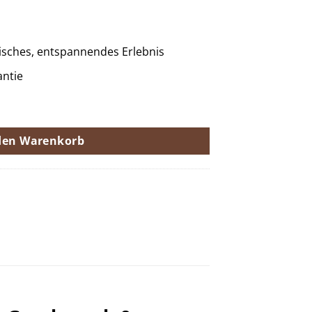
isches, entspannendes Erlebnis
antie
 Menge
den Warenkorb