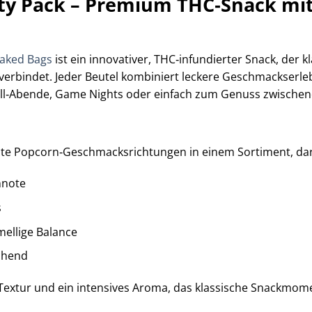
ety Pack – Premium THC‑Snack m
aked Bags
ist ein innovativer, THC‑infundierter Snack, der
erbindet. Jeder Beutel kombiniert leckere Geschmackserlebn
Chill‑Abende, Game Nights oder einfach zum Genuss zwische
ebte Popcorn‑Geschmacksrichtungen in einem Sortiment, da
nnote
s
mellige Balance
schend
 Textur und ein intensives Aroma, das klassische Snackmome