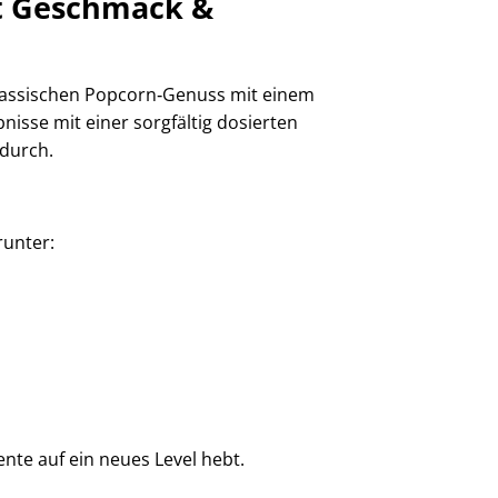
it Geschmack &
 klassischen Popcorn‑Genuss mit einem
isse mit einer sorgfältig dosierten
ndurch.
runter:
nte auf ein neues Level hebt.