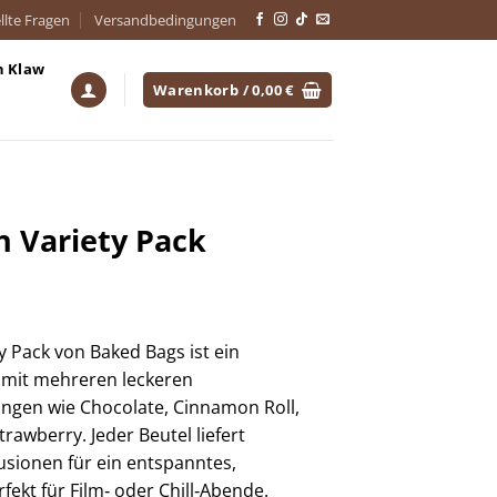
llte Fragen
Versandbedingungen
h Klaw
Warenkorb /
0,00
€
n Variety Pack
 Pack von Baked Bags ist ein
 mit mehreren leckeren
gen wie Chocolate, Cinnamon Roll,
awberry. Jeder Beutel liefert
usionen für ein entspanntes,
fekt für Film‑ oder Chill‑Abende.