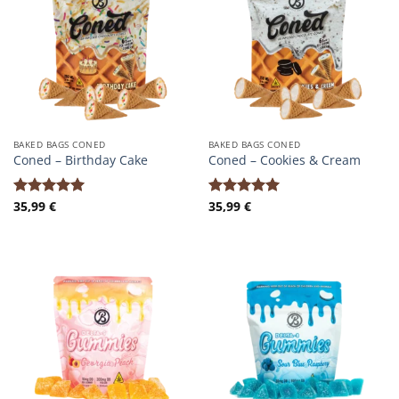
BAKED BAGS CONED
BAKED BAGS CONED
Coned – Birthday Cake
Coned – Cookies & Cream
35,99
€
35,99
€
Bewertet
Bewertet
mit
5.00
mit
5.00
von 5
von 5