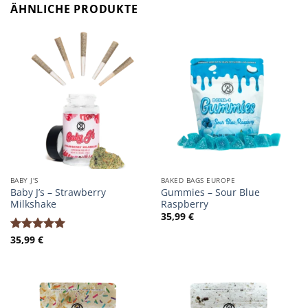
ÄHNLICHE PRODUKTE
BABY J'S
BAKED BAGS EUROPE
Baby J’s – Strawberry
Gummies – Sour Blue
Milkshake
Raspberry
35,99
€
35,99
€
Bewertet
mit
5.00
von 5