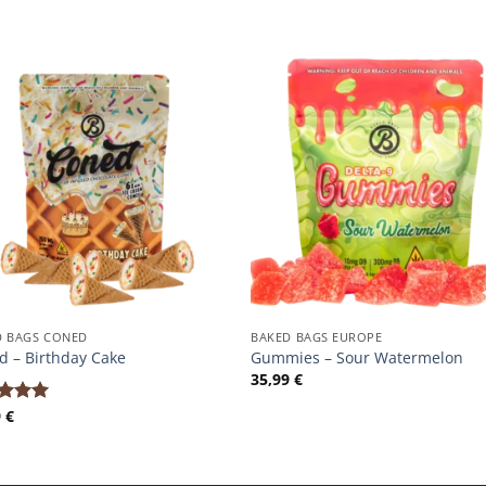
D BAGS CONED
BAKED BAGS EUROPE
d – Birthday Cake
Gummies – Sour Watermelon
35,99
€
9
€
rtet
5.00
5