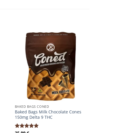
BAKED BAGS CONED
Baked Bags Milk Chocolate Cones
150mg Delta 9 THC
35,99
€
Bewertet