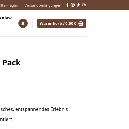
llte Fragen
Versandbedingungen
h Klaw
Warenkorb /
0,00
€
y Pack
isches, entspannendes Erlebnis
ntiert