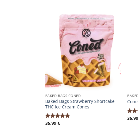
BAKED BAGS CONED
BAKE
Baked Bags Strawberry Shortcake
Cone
THC Ice Cream Cones
35,9
Bewe
35,99
€
mit
Bewertet
von 
mit
5.00
von 5