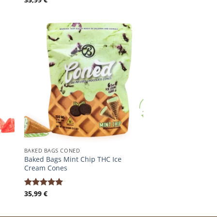
mit
5.00
von 5
BAKED BAGS CONED
Baked Bags Mint Chip THC Ice
Cream Cones
35,99
€
Bewertet
mit
5.00
von 5