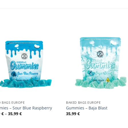
D BAGS EUROPE
BAKED BAGS EUROPE
ies – Sour Blue Raspberry
Gummies – Baja Blast
Preisspanne:
9
€
–
35,99
€
35,99
€
24,99 €
bis
35,99 €