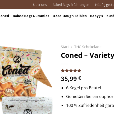
Über uns
Baked Bags Erfahrungen
Häufig geste
Coned
Baked Bags Gummies
Dope Dough Edibles
Baby J’s
Kus
Start
/
THC Schokolade
Coned – Variet
35,99
Bewertet
25
€
mit
5.00
von 5,
6 Kegel pro Beutel
basierend
auf
Genießen Sie ein euphor
Kundenbewertungen
100 % Zufriedenheit gara