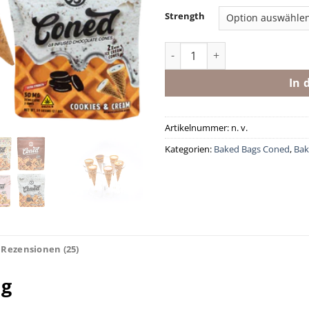
Strength
Coned - Variety Pack Menge
In 
Artikelnummer:
n. v.
Kategorien:
Baked Bags Coned
,
Bak
Rezensionen (25)
ng