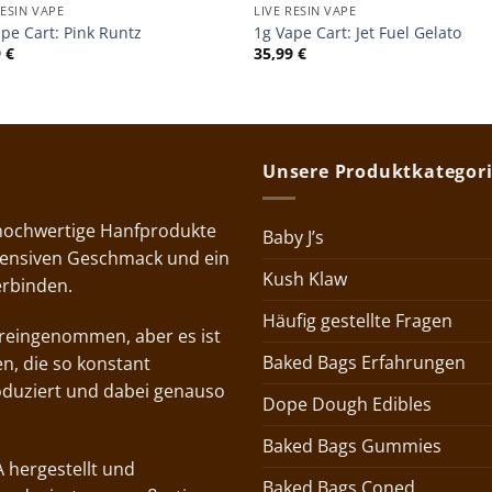
RESIN VAPE
LIVE RESIN VAPE
pe Cart: Pink Runtz
1g Vape Cart: Jet Fuel Gelato
9
€
35,99
€
Unsere Produktkategor
 hochwertige Hanfprodukte
Baby J’s
ntensiven Geschmack und ein
Kush Klaw
erbinden.
Häufig gestellte Fragen
voreingenommen, aber es ist
Baked Bags Erfahrungen
n, die so konstant
oduziert und dabei genauso
Dope Dough Edibles
Baked Bags Gummies
 hergestellt und
Baked Bags Coned