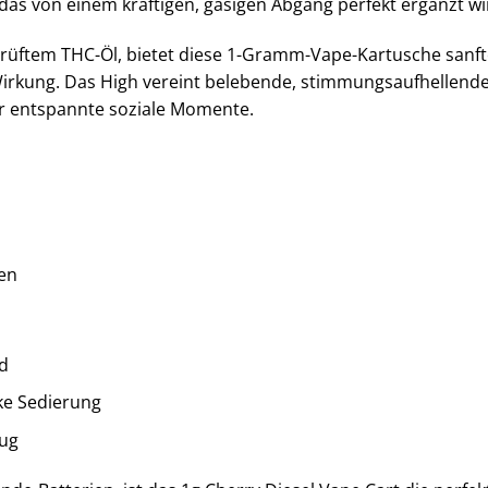
das von einem kräftigen, gasigen Abgang perfekt ergänzt wi
prüftem THC-Öl, bietet diese 1-Gramm-Vape-Kartusche sanft
Wirkung. Das High vereint belebende, stimmungsaufhellen
der entspannte soziale Momente.
en
d
ke Sedierung
Zug