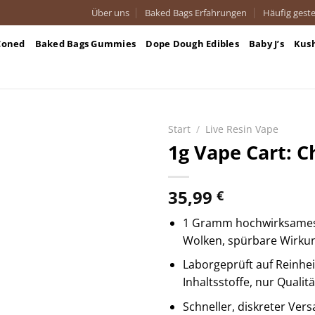
Über uns
Baked Bags Erfahrungen
Häufig geste
Coned
Baked Bags Gummies
Dope Dough Edibles
Baby J’s
Kus
Start
/
Live Resin Vape
1g Vape Cart: C
35,99
€
1 Gramm hochwirksames,
Wolken, spürbare Wirku
Laborgeprüft auf Reinhe
Inhaltsstoffe, nur Qualitä
Schneller, diskreter Ver