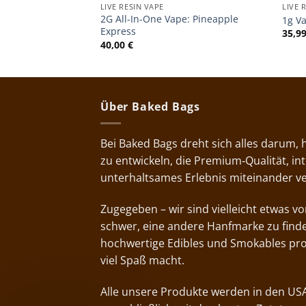
LIVE RESIN VAPE
LIVE 
2G All-In-One Vape: Pineapple
1g Va
Express
35,9
40,00
€
Über Baked Bags
Bei Baked Bags dreht sich alles darum,
zu entwickeln, die Premium‑Qualität, i
unterhaltsames Erlebnis miteinander v
Zugegeben – wir sind vielleicht etwas 
schwer, eine andere Hanfmarke zu finde
hochwertige Edibles und Smokables pr
viel Spaß macht.
Alle unsere Produkte werden in den USA