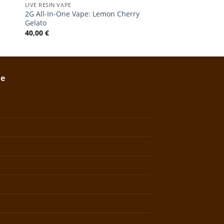
LIVE RESIN VAPE
2G All-In-One Vape: Lemon Cherry
Gelato
40,00
€
ie