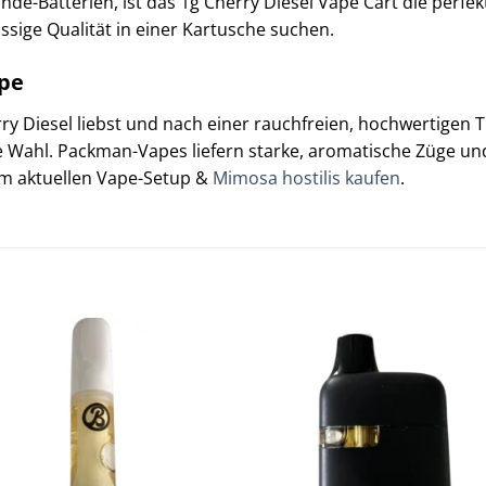
e-Batterien, ist das 1g Cherry Diesel Vape Cart die perfekte
sige Qualität in einer Kartusche suchen.
pe
ry Diesel liebst und nach einer rauchfreien, hochwertigen 
 Wahl. Packman-Vapes liefern starke, aromatische Züge un
em aktuellen Vape-Setup &
Mimosa hostilis kaufen
.